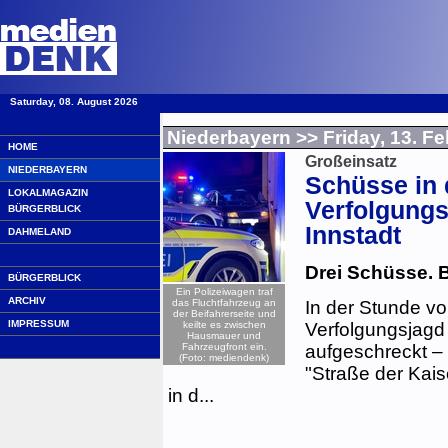
Saturday, 08. August 2026
·
Niederbayern
>> Friday, 13. F
HOME
Großeinsatz
NIEDERBAYERN
Schüsse in 
LOKALMAGAZIN
Verfolgungs
BÜRGERBLICK
Innstadt
DAHMELAND
Drei Schüsse. 
BÜRGERBLICK
Ein Polizeiwagen traf
ARCHIV
das Fluchtfahrzeug an
In der Stunde vo
der Beifahrerseite und
IMPRESSUM
keilte es zwischen
Verfolgungsjagd
Hausmauer und
Fahrzeugfront ein.
aufgeschreckt – 
(Foto: mediendenk)
"Straße der Kais
in d...