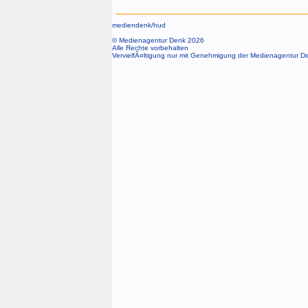
mediendenk/
hud
© Medienagentur Denk 2026
Alle Rechte vorbehalten
VervielfÃ¤ltigung nur mit Genehmigung der Medienagentur D