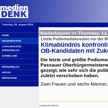
Saturday, 08. August 2026
·
Niederbayern
>> Thursday, 12.
HOME
Letzte Podiumsdiskussion vor der W
NIEDERBAYERN
Klimabündnis konfronti
LOKALMAGAZIN
OB-Kandidaten mit Zuk
BÜRGERBLICK
DAHMELAND
Die letzte und größte Podium
Passauer Oberbürgermeisterw
BÜRGERBLICK
gezeigt, wie sehr sich die poli
ARCHIV
zuletzt verschoben haben.
IMPRESSUM
Zwei Frauen und sechs Männer, d
mediendenk/
hud