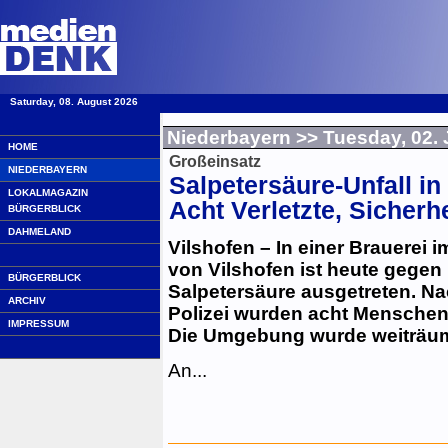
Saturday, 08. August 2026
·
Niederbayern
>> Tuesday, 02. 
HOME
Großeinsatz
NIEDERBAYERN
Salpetersäure-Unfall in
LOKALMAGAZIN
Acht Verletzte, Sicherh
BÜRGERBLICK
DAHMELAND
Vilshofen – In einer Brauerei 
von Vilshofen ist heute gegen
BÜRGERBLICK
Salpetersäure ausgetreten. N
ARCHIV
Polizei wurden acht Menschen l
IMPRESSUM
Die Umgebung wurde weiträum
An...