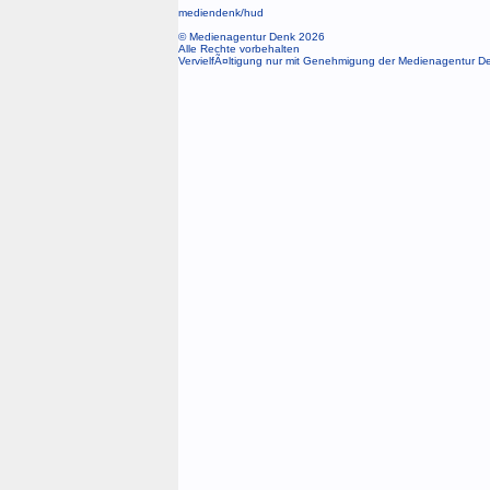
mediendenk/
hud
© Medienagentur Denk 2026
Alle Rechte vorbehalten
VervielfÃ¤ltigung nur mit Genehmigung der Medienagentur D