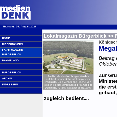
Thursday, 06. August 2026
·
Lokalmagazin Bürgerblick
>> F
HOME
Königsch
NIEDERBAYERN
Megak
LOKALMAGAZIN
BÜRGERBLICK
Beitrag 
DAHMELAND
Oktober
BÜRGERBLICK
Zur Gr
Am Rande des Neuburger Waldes
ARCHIV
entsteht dieser Gebäudekomplex mit
Ministe
Parkplatz. Eine versiegelte Fläche von
IMPRESSUM
sieben Hektar, zwölfmal so groß wie der
die ers
Domplatz. (Grafik: Staatliches Bauamt)
gebaut,
zugleich bedient....