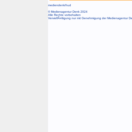
mediendenk/
hud
© Medienagentur Denk 2024
Alle Rechte vorbehalten
VervielfÃ¤ltigung nur mit Genehmigung der Medienagentur D