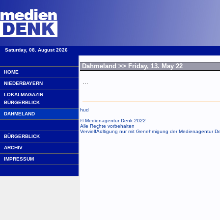
Saturday, 08. August 2026
·
Dahmeland
>> Friday, 13. May 22
HOME
...
NIEDERBAYERN
LOKALMAGAZIN
BÜRGERBLICK
hud
DAHMELAND
© Medienagentur Denk 2022
Alle Rechte vorbehalten
VervielfÃ¤ltigung nur mit Genehmigung der Medienagentur D
BÜRGERBLICK
ARCHIV
IMPRESSUM