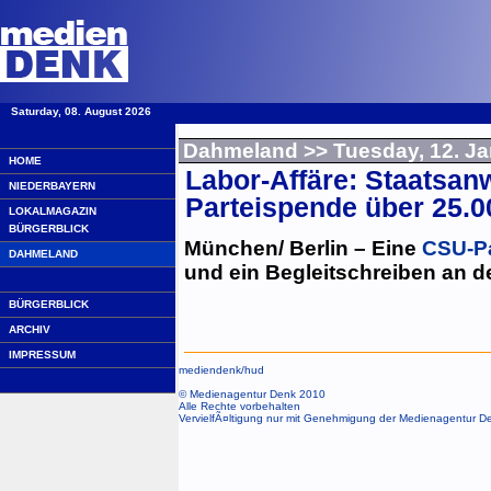
Saturday, 08. August 2026
·
Dahmeland
>> Tuesday, 12. Ja
HOME
Labor-Affäre: Staatsanw
NIEDERBAYERN
Parteispende über 25.0
LOKALMAGAZIN
BÜRGERBLICK
München/ Berlin – Eine
CSU-Pa
DAHMELAND
und ein Begleitschreiben an d
BÜRGERBLICK
ARCHIV
IMPRESSUM
mediendenk/
hud
© Medienagentur Denk 2010
Alle Rechte vorbehalten
VervielfÃ¤ltigung nur mit Genehmigung der Medienagentur D