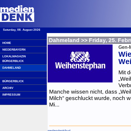
Saturday, 08. August 2026
·
Dahmeland
>> Friday, 25. Feb
HOME
Gen-M
NIEDERBAYERN
Wie
LOKALMAGAZIN
Wei
BÜRGERBLICK
DAHMELAND
Mit 
„Wei
BÜRGERBLICK
Verb
ARCHIV
Manche wissen nicht, dass „Wei
IMPRESSUM
Milch“ geschluckt wurde, noch 
Mi...
mediendenk/
hud